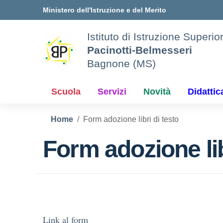
Vai ai contenuti
Vai al menu di navigazione
Vai al footer
Ministero dell'Istruzione e del Merito
Istituto di Istruzione Superio
Pacinotti-Belmesseri
Bagnone (MS)
Scuola
Servizi
Novità
Didattic
Home
Form adozione libri di testo
Form adozione lib
Link al form