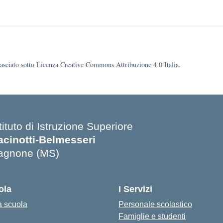
ilasciato sotto Licenza Creative Commons Attribuzione 4.0 Italia.
tituto di Istruzione Superiore
acinotti-Belmesseri
agnone (MS)
ola
I Servizi
a scuola
Personale scolastico
Famiglie e studenti