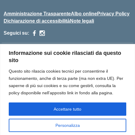
Amministrazione Trasparente
Albo online
Privacy Policy
Dichiarazione di accessibilità
Note legali
Seguici su:
Indirizzo:
via grotto', 8 - 54021 BAGNONE (MS)
Informazione sui cookie rilasciati da questo
Centralino:
0187/429004 - 429666
sito
Email:
MSIS01100T@istruzione.it
Posta elettronica certificata (PEC):
MSIS01100T@pec.istruzione.it
Questo sito rilascia cookies tecnici per consentirne il
funzionamento, anche di terza parte (ma non extra UE). Per
Codice fiscale: 90007760458
saperne di più sui cookies e su come gestirli, consulta la
Codice meccanografico:
MSIS01100T
policy disponibile nell'apposito link in fondo alla pagina.
Codice Indice delle Pubbliche Amministrazioni (IPA):
istsc_msis01100t
Codice unico di fatturazione (CUF): UF08A8
Accettare tutto
Personalizza
Idea e progetto di Designers Italia