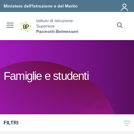
Vai ai contenuti
Vai al menu di navigazione
Vai al footer
Ministero dell'Istruzione e del Merito
Istituto di Istruzione
Superiore
Pacinotti-Belmesseri
Famiglie e studenti
FILTRI