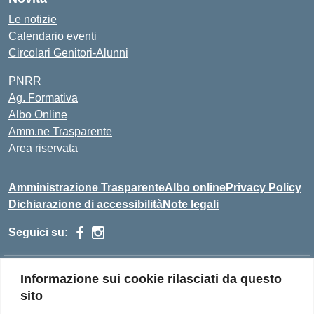
Le notizie
Calendario eventi
Circolari Genitori-Alunni
PNRR
Ag. Formativa
Albo Online
Amm.ne Trasparente
Area riservata
Amministrazione Trasparente
Albo online
Privacy Policy
Dichiarazione di accessibilità
Note legali
Seguici su:
Indirizzo:
via grotto', 8 - 54021 BAGNONE (MS)
Informazione sui cookie rilasciati da questo
Centralino:
0187/429004 - 429666
sito
Email:
MSIS01100T@istruzione.it